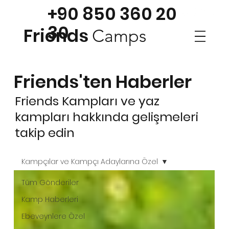
+90 850 360 20
30
Friends
Camps
Friends'ten Haberler
Friends Kampları ve yaz
kampları hakkında gelişmeleri
takip edin
Kampçılar ve Kampçı Adaylarına Özel
Tüm Gönderiler
Kamp Haberleri
Ebeveynlere Özel