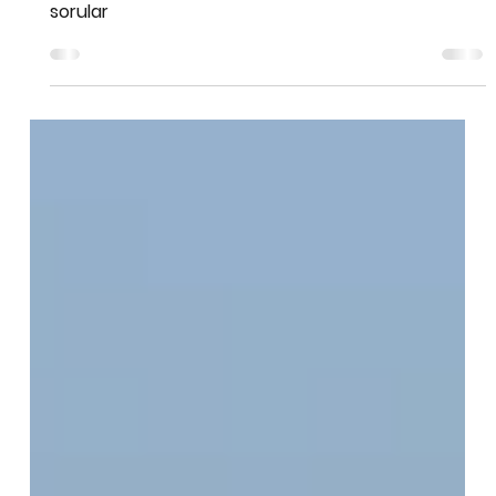
Hakan Sönmezöz
1 Nis 2025
3 dakikada okunur
Genç Kampçı Adayları Soruyor
Bu yaz farklı deneyimler yaşamak ve yeni dostuklar
kurmak isteyen genç kampçı adaylarından gelen
sorular