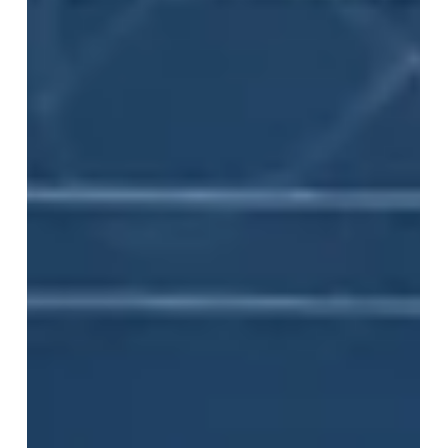
Hakan Sönmezöz
1 Mar 2025
2 dakikada okunur
Gerçek arkadaşlıklar mı arıyorsun,
yoksa sadece takipçi mi?
Gençlerin kamplarımızdaki ekran kullanımı sınırları
hakkında sorduğu sorulara cevap vermeye çalıştık.