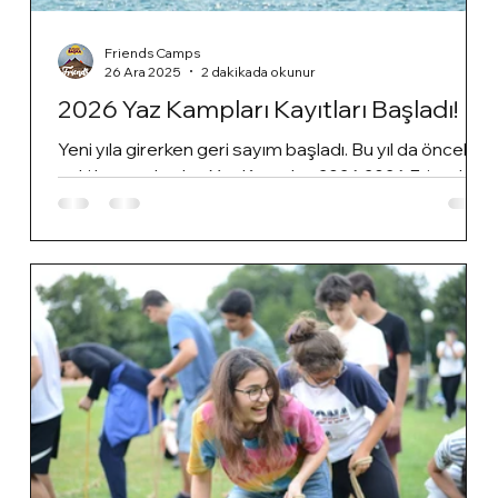
Friends Camps
26 Ara 2025
2 dakikada okunur
2026 Yaz Kampları Kayıtları Başladı!
Yeni yıla girerken geri sayım başladı. Bu yıl da öncelik
eski kampçılarda... Yaz Kampları 2026 2026 Friends
Kampları Sezonu Başlıyor! Bir Yazdan Daha Fazlası:
Gelişim, Dostluk ve Unutulmaz Anılar Türkiye’de
çocuklar ve gençler için özel olarak tasarlanmış ilk
butik kamp tesisi olan Friends Kamp Merkezi , 2026
yaz sezonunda da yeni hikâyelere ev sahipliği
yapmaya hazırlanıyor. Kurulduğu günden bu yana
bireysel ilgi, güven ve nitelikli kamp deneyimini
merkeze alan Friends Kampl