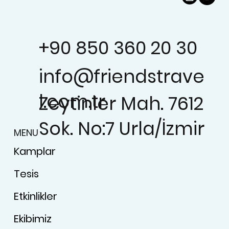
+90 850 360 20 30
info@friendstrave
l.com.tr
Zeytinler Mah. 7612
Sok. No:7 Urla/İzmir
MENU
Kamplar
Tesis
Etkinlikler
Ekibimiz