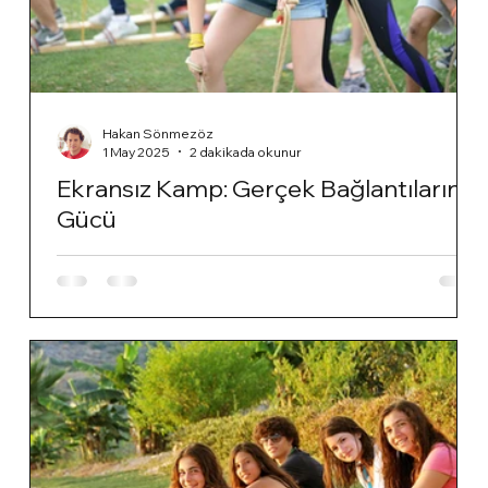
Hakan Sönmezöz
1 May 2025
2 dakikada okunur
Ekransız Kamp: Gerçek Bağlantıların
Gücü
Ebeveynlerin kamplarımızdaki ekran kullanımı sınırları
hakkında sorduğu sorulara cevap vermeye çalıştık.