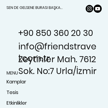
SEN DE GELSENE BURASI BAŞKA...
+90 850 360 20 30
info@friendstrave
l.com.tr
Zeytinler Mah. 7612
Sok. No:7 Urla/İzmir
MENU
Kamplar
Tesis
Etkinlikler