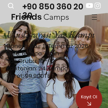
+90 850 360 20
30
Friends
Camps
Uluslararası Yaz Kampı
Dönem: 05 - 11 Temmuz 2026
Süre: 6 gece 7 gün
Yaş Grubu: 10 - 12
Kontenjan: 24 Kampçı
Ücret: 99.990TL
Kayıt Ol